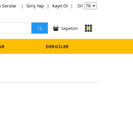
n Sorular
|
Giriş Yap
|
Kayıt Ol
|
Dil
Sepetim
AR
DERGILER