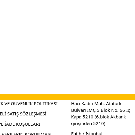
İK VE GÜVENLİK POLİTİKASI
Hacı Kadın Mah. Atatürk
Bulvarı İMÇ 5 Blok No. 66 İç
Lİ SATIŞ SÖZLEŞMESİ
Kapı: 5210 (6.blok Akbank
girişinden 5210)
VE İADE KOŞULLARI
Fatih / İstanbul
L VERİLERİN KORUNMASI